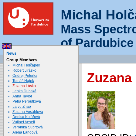
Michal Hol
Mass Spectr
of Pardubice
News
Group Members
Michal Holčapek
Robert Jirásko
Zuzana 
Ondřej Peterka
Tomáš Hájek
Zuzana Lásko
Lenka Dubská
Anna Taylor
Petra Peroutková
Laiyu Zhao
Zuzana Vosáhlová
Denisa Kolářová
Vullnet Veseli
Veronika Šubrtová
Alena Langová