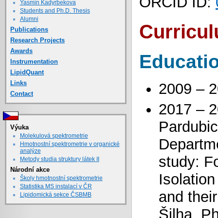
ORCID ID:
Yasmin Kadyrbekova
Students and Ph.D. Thesis
Alumni
Curricul
Publications
Research Projects
Awards
Educati
Instrumentation
LipidQuant
Links
2009 – 2
Contact
2017 – 2
Pardubic
Výuka
Molekulová spektrometrie
Departmen
Hmotnostní spektrometrie v organické
analýze
study: F
Metody studia struktury látek II
Národní akce
Isolation
Školy hmotnostní spektrometrie
Statistika MS instalací v ČR
and their
Lipidomická sekce ČSBMB
Šilha, P