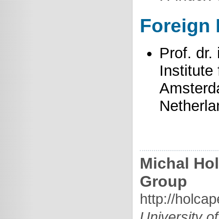
Foreign
Prof. dr.
Institute
Amsterd
Netherla
Michal Ho
Group
http://holca
University o