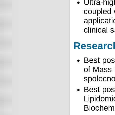
Ultra-hi
coupled 
applicati
clinical 
Researc
Best pos
of Mass 
spolecno
Best pos
Lipidomi
Biochemi