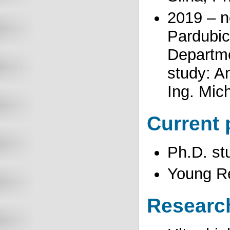
2019 – n
Pardubic
Departmen
study: An
Ing. Mic
Current 
Ph.D. st
Young R
Research