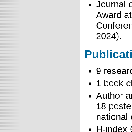
Journal 
Award at
Conferen
2024).
Publicat
9 researc
1 book c
Author a
18 poster
national
H-index 